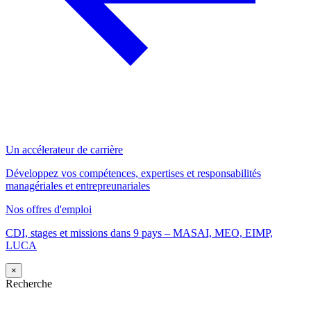
Un accélerateur de carrière
Développez vos compétences, expertises et responsabilités
managériales et entrepreunariales
Nos offres d'emploi
CDI, stages et missions dans 9 pays – MASAI, MEO, EIMP,
LUCA
×
Recherche