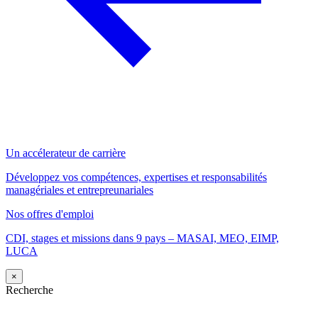
Un accélerateur de carrière
Développez vos compétences, expertises et responsabilités
managériales et entrepreunariales
Nos offres d'emploi
CDI, stages et missions dans 9 pays – MASAI, MEO, EIMP,
LUCA
×
Recherche