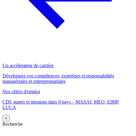
Un accélerateur de carrière
Développez vos compétences, expertises et responsabilités
managériales et entrepreunariales
Nos offres d'emploi
CDI, stages et missions dans 9 pays – MASAI, MEO, EIMP,
LUCA
×
Recherche