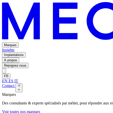
Marques
Insights
Implantations
A propos
Rejoignez-nous
FR
EN
ES
IT
Contact
×
Marques
Des consultants & experts spécialisés par métier, pour répondre aux enj
Voir toutes nos marques