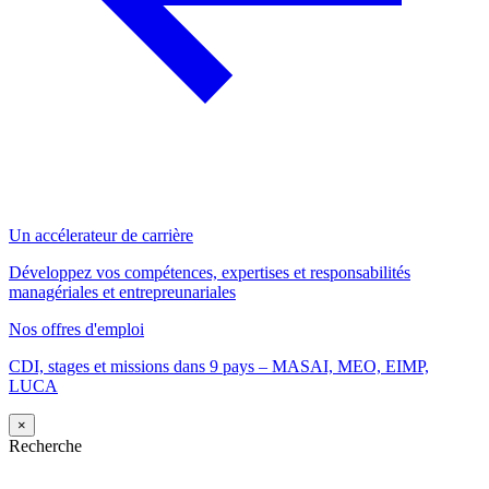
Un accélerateur de carrière
Développez vos compétences, expertises et responsabilités
managériales et entrepreunariales
Nos offres d'emploi
CDI, stages et missions dans 9 pays – MASAI, MEO, EIMP,
LUCA
×
Recherche