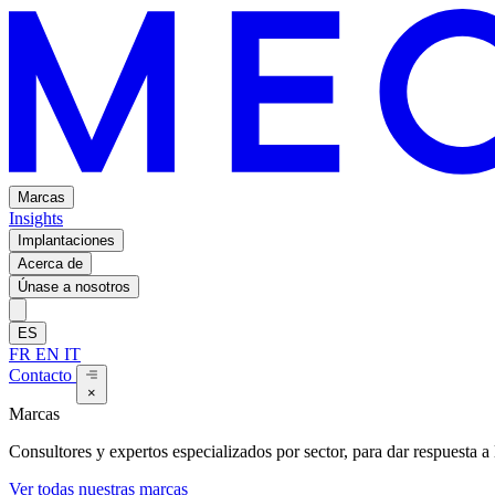
Marcas
Insights
Implantaciones
Acerca de
Únase a nosotros
ES
FR
EN
IT
Contacto
×
Marcas
Consultores y expertos especializados por sector, para dar respuesta a l
Ver todas nuestras marcas