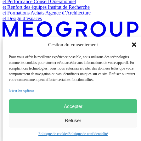
et Performance
Conseil Opérationnel
et Renfort des équipes
Institut de Recherche
et Formations Achats
Agence d’Architecture
et Design d’espaces
Gestion du consentement
Groupe de conseil international accompagnant les directions
générales et opérationnelles dans leurs enjeux de compétitivité,
Pour vous offrir la meilleure expérience possible, nous utilisons des technologies
transformation et performance. 1000+ collaborateurs, 9 pays, 20
comme les cookies pour stocker et/ou accéder aux informations de votre appareil. En
agences.
acceptant ces technologies, vous nous autorisez à traiter des données telles que votre
Nous suivre
comportement de navigation ou vos identifiants uniques sur ce site. Refuser ou retirer
votre consentement peut affecter certaines fonctionnalités.
Le Groupe
Gérer les options
A propos
Implantations
Accepter
Expertises
Insights
Refuser
Rejoignez-nous
FAQ
Politique de cookies
Politique de confidentialité
Contact