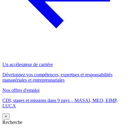
Un accélerateur de carrière
Développez vos compétences, expertises et responsabilités
managériales et entrepreunariales
Nos offres d'emploi
CDI, stages et missions dans 9 pays – MASAI, MEO, EIMP,
LUCA
×
Recherche