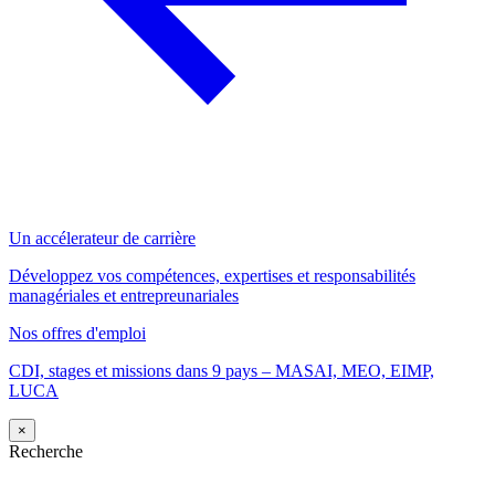
Un accélerateur de carrière
Développez vos compétences, expertises et responsabilités
managériales et entrepreunariales
Nos offres d'emploi
CDI, stages et missions dans 9 pays – MASAI, MEO, EIMP,
LUCA
×
Recherche