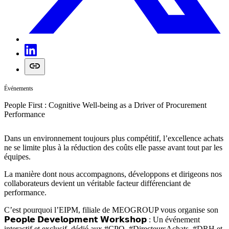
Événements
People First : Cognitive Well-being as a Driver of Procurement
Performance
Dans un environnement toujours plus compétitif, l’excellence achats
ne se limite plus à la réduction des coûts elle passe avant tout par les
équipes.
La manière dont nous accompagnons, développons et dirigeons nos
collaborateurs devient un véritable facteur différenciant de
performance.
C’est pourquoi l’EIPM, filiale de MEOGROUP vous organise son
𝗣𝗲𝗼𝗽𝗹𝗲 𝗗𝗲𝘃𝗲𝗹𝗼𝗽𝗺𝗲𝗻𝘁 𝗪𝗼𝗿𝗸𝘀𝗵𝗼𝗽 : Un événement
interactif et exclusif, dédié aux #CPO, #DirecteursAchats, #DRH et