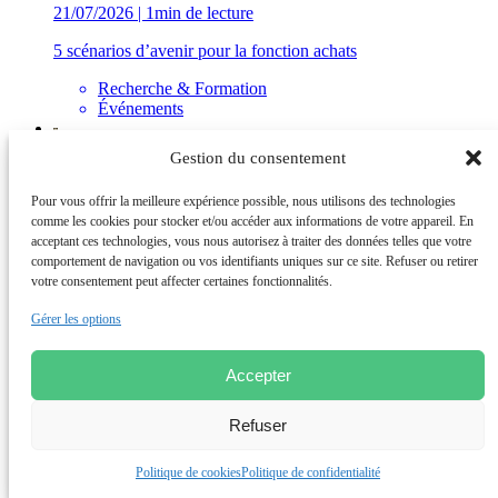
21/07/2026 | 1min de lecture
5 scénarios d’avenir pour la fonction achats
Recherche & Formation
Événements
Événements
Gestion du consentement
02/07/2026 | 1min de lecture
Pour vous offrir la meilleure expérience possible, nous utilisons des technologies
comme les cookies pour stocker et/ou accéder aux informations de votre appareil. En
What to expect from our next EIPM CPO Roundtables ?
acceptant ces technologies, vous nous autorisez à traiter des données telles que votre
Recherche & Formation
comportement de navigation ou vos identifiants uniques sur ce site. Refuser ou retirer
Événements
votre consentement peut affecter certaines fonctionnalités.
Événements
Gérer les options
01/07/2026 | 1min de lecture
Accepter
Transformation digitale des Achats : expérimenter,
comprendre, progresser
Refuser
Recherche & Formation
Événements
Politique de cookies
Politique de confidentialité
Découvrez nos insights