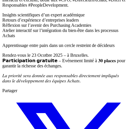
Responsables #PeopleDevelopment.
Insights scientifiques d’un expert académique
Retours d’expérience d’entreprises leaders
Réflexion sur l’avenir des Purchasing Academies
Atelier interactif sur l’intégration du bien-être dans les processus
Achats
Apprentissage entre pairs dans un cercle restreint de décideurs
Rendez-vous le 23 Ocotbre 2025 – à Bruxelles.
𝗣𝗮𝗿𝘁𝗶𝗰𝗶𝗽𝗮𝘁𝗶𝗼𝗻 𝗴𝗿𝗮𝘁𝘂𝗶𝘁𝗲 – Evénement limité à 𝟑𝟎 𝐩𝐥𝐚𝐜𝐞𝐬 pour
garantir la richesse des échanges.
𝐿𝑎 𝑝𝑟𝑖𝑜𝑟𝑖𝑡𝑒́ 𝑠𝑒𝑟𝑎 𝑑𝑜𝑛𝑛𝑒́𝑒 𝑎𝑢𝑥 𝑟𝑒𝑠𝑝𝑜𝑛𝑠𝑎𝑏𝑙𝑒𝑠 𝑑𝑖𝑟𝑒𝑐𝑡𝑒𝑚𝑒𝑛𝑡 𝑖𝑚𝑝𝑙𝑖𝑞𝑢𝑒́𝑠
𝑑𝑎𝑛𝑠 𝑙𝑒 𝑑𝑒́𝑣𝑒𝑙𝑜𝑝𝑝𝑒𝑚𝑒𝑛𝑡 𝑑𝑒𝑠 𝑒́𝑞𝑢𝑖𝑝𝑒𝑠 𝐴𝑐ℎ𝑎𝑡𝑠.
Partager