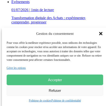
Événements
01/07/2026 | 1min de lecture
Transformation digitale des Achats : expérimenter,
comprendre, progresser
Recherche & Formation
Gestion du consentement
Événements
Découvrez nos insights
Pour vous offrir la meilleure expérience possible, nous utilisons des technologies
Conseil en Transformation
comme les cookies pour stocker et/ou accéder aux informations de votre appareil. En
et Performance
Conseil Opérationnel
acceptant ces technologies, vous nous autorisez à traiter des données telles que votre
et Renfort des équipes
Institut de Recherche
comportement de navigation ou vos identifiants uniques sur ce site. Refuser ou retirer
et Formations Achats
Agence d’Architecture
votre consentement peut affecter certaines fonctionnalités.
et Design d’espaces
Gérer les options
Accepter
Groupe de conseil international accompagnant les directions
générales et opérationnelles dans leurs enjeux de compétitivité,
Refuser
transformation et performance. 1000+ collaborateurs, 9 pays, 20
agences.
Politique de cookies
Politique de confidentialité
Nous suivre