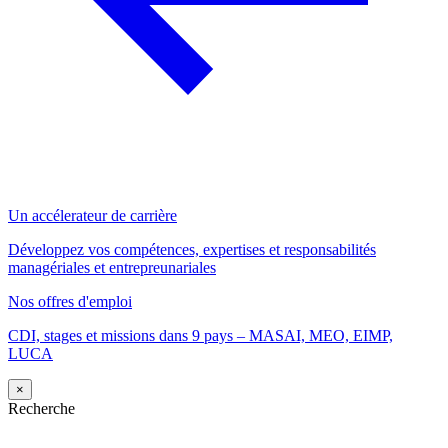
Un accélerateur de carrière
Développez vos compétences, expertises et responsabilités
managériales et entrepreunariales
Nos offres d'emploi
CDI, stages et missions dans 9 pays – MASAI, MEO, EIMP,
LUCA
×
Recherche