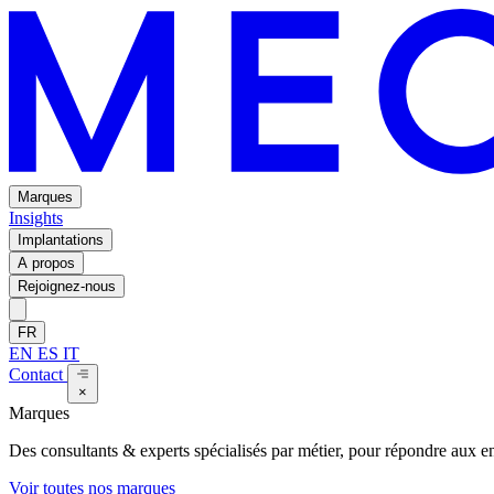
Marques
Insights
Implantations
A propos
Rejoignez-nous
FR
EN
ES
IT
Contact
×
Marques
Des consultants & experts spécialisés par métier, pour répondre aux enj
Voir toutes nos marques