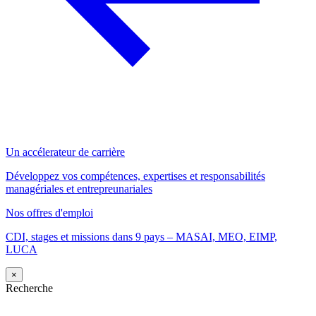
Un accélerateur de carrière
Développez vos compétences, expertises et responsabilités
managériales et entrepreunariales
Nos offres d'emploi
CDI, stages et missions dans 9 pays – MASAI, MEO, EIMP,
LUCA
×
Recherche