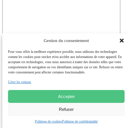
Gestion du consentement
Votre CV
(Nécessaire)
Taille max. des fichiers : 29
Pour vous offrir la meilleure expérience possible, nous utilisons des technologies
MB.
comme les cookies pour stocker et/ou accéder aux informations de votre appareil. En
acceptant ces technologies, vous nous autorisez à traiter des données telles que votre
Conseil en Transformation
comportement de navigation ou vos identifiants uniques sur ce site. Refuser ou retirer
et Performance
Conseil Opérationnel
votre consentement peut affecter certaines fonctionnalités.
et Renfort des équipes
Institut de Recherche
et Formations Achats
Agence d’Architecture
Gérer les options
et Design d’espaces
Accepter
Refuser
Groupe de conseil international accompagnant les directions
générales et opérationnelles dans leurs enjeux de compétitivité,
transformation et performance. 1000+ collaborateurs, 9 pays, 20
Politique de cookies
Politique de confidentialité
agences.