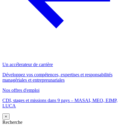
Un accélerateur de carrière
Développez vos compétences, expertises et responsabilités
managériales et entrepreunariales
Nos offres d'emploi
CDI, stages et missions dans 9 pays – MASAI, MEO, EIMP,
LUCA
×
Recherche