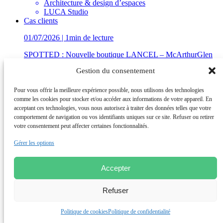
Architecture & design d’espaces
LUCA Studio
Cas clients
01/07/2026 | 1min de lecture
SPOTTED : Nouvelle boutique LANCEL – McArthurGlen
Troyes
Gestion du consentement
Architecture & design d’espaces
LUCA Studio
Pour vous offrir la meilleure expérience possible, nous utilisons des technologies
comme les cookies pour stocker et/ou accéder aux informations de votre appareil. En
Découvrez nos insights
acceptant ces technologies, vous nous autorisez à traiter des données telles que votre
Conseil en Transformation
comportement de navigation ou vos identifiants uniques sur ce site. Refuser ou retirer
et Performance
Conseil Opérationnel
votre consentement peut affecter certaines fonctionnalités.
et Renfort des équipes
Institut de Recherche
et Formations Achats
Agence d’Architecture
Gérer les options
et Design d’espaces
Accepter
Refuser
Groupe de conseil international accompagnant les directions
générales et opérationnelles dans leurs enjeux de compétitivité,
Politique de cookies
Politique de confidentialité
transformation et performance. 1000+ collaborateurs, 9 pays, 20
agences.