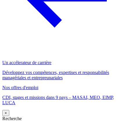
Un accélerateur de carrière
Développez vos compétences, expertises et responsabilités
managériales et entrepreunariales
Nos offres d'emploi
CDI, stages et missions dans 9 pays – MASAI, MEO, EIMP,
LUCA
×
Recherche