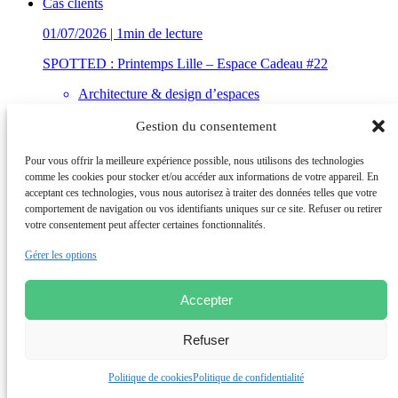
Cas clients
01/07/2026 | 1min de lecture
SPOTTED : Printemps Lille – Espace Cadeau #22
Architecture & design d’espaces
LUCA Studio
Gestion du consentement
Découvrez nos insights
Conseil en Transformation
Pour vous offrir la meilleure expérience possible, nous utilisons des technologies
et Performance
Conseil Opérationnel
comme les cookies pour stocker et/ou accéder aux informations de votre appareil. En
et Renfort des équipes
Institut de Recherche
acceptant ces technologies, vous nous autorisez à traiter des données telles que votre
et Formations Achats
Agence d’Architecture
comportement de navigation ou vos identifiants uniques sur ce site. Refuser ou retirer
et Design d’espaces
votre consentement peut affecter certaines fonctionnalités.
Gérer les options
Groupe de conseil international accompagnant les directions
Accepter
générales et opérationnelles dans leurs enjeux de compétitivité,
transformation et performance. 1000+ collaborateurs, 9 pays, 20
Refuser
agences.
Nous suivre
Politique de cookies
Politique de confidentialité