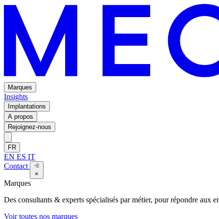
Marques
Insights
Implantations
A propos
Rejoignez-nous
FR
EN
ES
IT
Contact
×
Marques
Des consultants & experts spécialisés par métier, pour répondre aux enj
Voir toutes nos marques