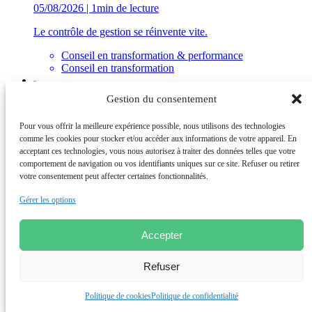
05/08/2026 | 1min de lecture
Le contrôle de gestion se réinvente vite.
Conseil en transformation & performance
Conseil en transformation
Événements
Gestion du consentement
05/08/2026 | 1min de lecture
Pour vous offrir la meilleure expérience possible, nous utilisons des technologies
comme les cookies pour stocker et/ou accéder aux informations de votre appareil. En
MEO’Connect Lyon, Retour en image
acceptant ces technologies, vous nous autorisez à traiter des données telles que votre
Conseil en transformation & performance
comportement de navigation ou vos identifiants uniques sur ce site. Refuser ou retirer
Conseil en transformation
votre consentement peut affecter certaines fonctionnalités.
Gérer les options
Événements
21/07/2026 | 1min de lecture
Accepter
Académies des Achats Casablanca 2025 – Une communauté
en transformation !
Refuser
Conseil en transformation & performance
Politique de cookies
Politique de confidentialité
Conseil en transformation