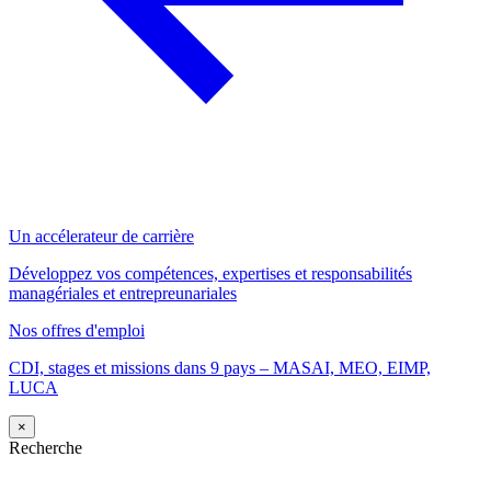
Un accélerateur de carrière
Développez vos compétences, expertises et responsabilités
managériales et entrepreunariales
Nos offres d'emploi
CDI, stages et missions dans 9 pays – MASAI, MEO, EIMP,
LUCA
×
Recherche