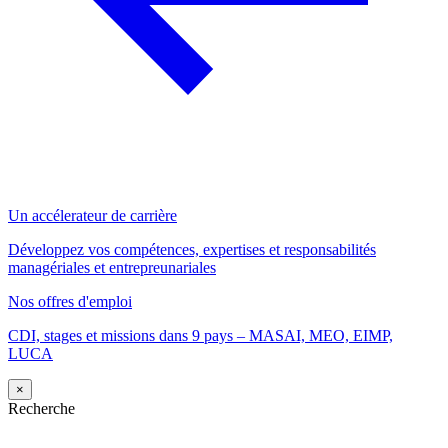
Un accélerateur de carrière
Développez vos compétences, expertises et responsabilités
managériales et entrepreunariales
Nos offres d'emploi
CDI, stages et missions dans 9 pays – MASAI, MEO, EIMP,
LUCA
×
Recherche