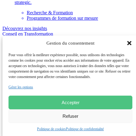
strategic.
Recherche & Formation
Programmes de formation sur mesure
Découvrez nos insights
Conseil en Transformation
et Performance
Conseil Opérationnel
Gestion du consentement
et Renfort des équipes
Institut de Recherche
et Formations Achats
Agence d’Architecture
Pour vous offrir la meilleure expérience possible, nous utilisons des technologies
et Design d’espaces
comme les cookies pour stocker et/ou accéder aux informations de votre appareil. En
acceptant ces technologies, vous nous autorisez à traiter des données telles que votre
comportement de navigation ou vos identifiants uniques sur ce site. Refuser ou retirer
votre consentement peut affecter certaines fonctionnalités.
Groupe de conseil international accompagnant les directions
Gérer les options
générales et opérationnelles dans leurs enjeux de compétitivité,
transformation et performance. 1000+ collaborateurs, 9 pays, 20
agences.
Accepter
Nous suivre
Refuser
Le Groupe
Politique de cookies
Politique de confidentialité
A propos