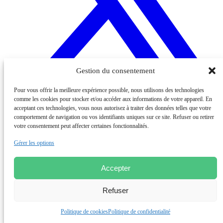
Gestion du consentement
Pour vous offrir la meilleure expérience possible, nous utilisons des technologies
comme les cookies pour stocker et/ou accéder aux informations de votre appareil. En
acceptant ces technologies, vous nous autorisez à traiter des données telles que votre
comportement de navigation ou vos identifiants uniques sur ce site. Refuser ou retirer
votre consentement peut affecter certaines fonctionnalités.
Cela pourrait également vous intéresser
Gérer les options
Publications
Accepter
02/07/2026 | 1min de lecture
Refuser
What does it take for procurement to drive strategic alignment,
build resilient ecosystems, and deliver sustainable impact?
Politique de cookies
Politique de confidentialité
Recherche & Formation