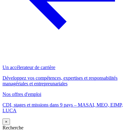
Un accélerateur de carrière
Développez vos compétences, expertises et responsabilités
managériales et entrepreunariales
Nos offres d'emploi
CDI, stages et missions dans 9 pays – MASAI, MEO, EIMP,
LUCA
×
Recherche