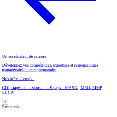
Un accélerateur de carrière
Développez vos compétences, expertises et responsabilités
managériales et entrepreunariales
Nos offres d'emploi
CDI, stages et missions dans 9 pays – MASAI, MEO, EIMP,
LUCA
×
Recherche