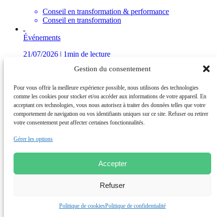
Conseil en transformation & performance
Conseil en transformation
Événements
21/07/2026 | 1min de lecture
Gestion du consentement
Académies des Achats Casablanca 2025 – Une communauté
en transformation !
Pour vous offrir la meilleure expérience possible, nous utilisons des technologies
Conseil en transformation & performance
comme les cookies pour stocker et/ou accéder aux informations de votre appareil. En
Conseil en transformation
acceptant ces technologies, vous nous autorisez à traiter des données telles que votre
comportement de navigation ou vos identifiants uniques sur ce site. Refuser ou retirer
Découvrez nos insights
votre consentement peut affecter certaines fonctionnalités.
Conseil en Transformation
et Performance
Conseil Opérationnel
Gérer les options
et Renfort des équipes
Institut de Recherche
et Formations Achats
Agence d’Architecture
Accepter
et Design d’espaces
Refuser
Politique de cookies
Politique de confidentialité
Groupe de conseil international accompagnant les directions
générales et opérationnelles dans leurs enjeux de compétitivité,