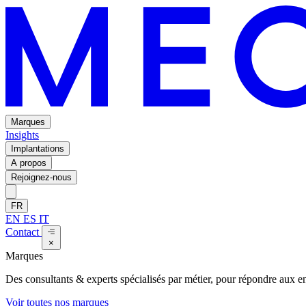
Marques
Insights
Implantations
A propos
Rejoignez-nous
FR
EN
ES
IT
Contact
×
Marques
Des consultants & experts spécialisés par métier, pour répondre aux enj
Voir toutes nos marques