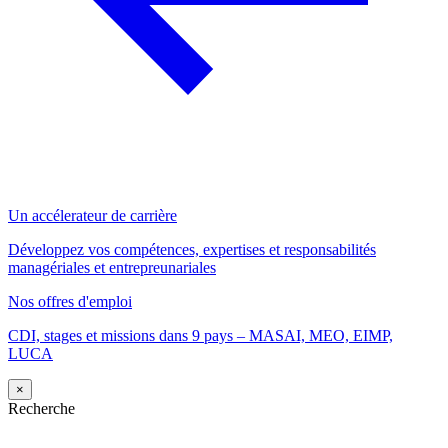
Un accélerateur de carrière
Développez vos compétences, expertises et responsabilités
managériales et entrepreunariales
Nos offres d'emploi
CDI, stages et missions dans 9 pays – MASAI, MEO, EIMP,
LUCA
×
Recherche