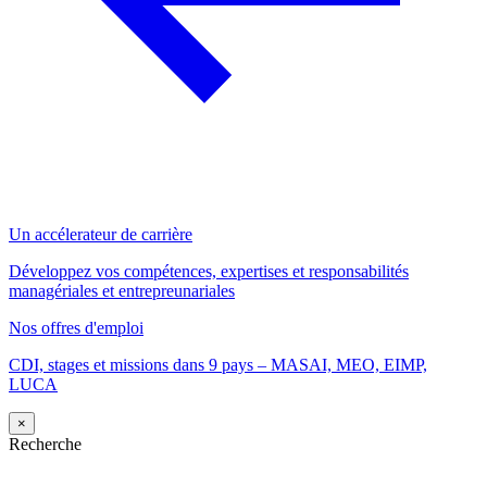
Un accélerateur de carrière
Développez vos compétences, expertises et responsabilités
managériales et entrepreunariales
Nos offres d'emploi
CDI, stages et missions dans 9 pays – MASAI, MEO, EIMP,
LUCA
×
Recherche